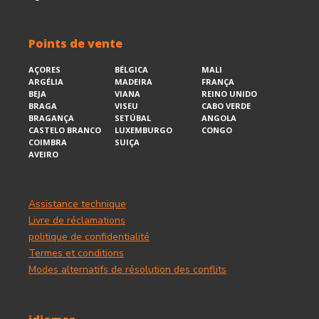
Points de vente
AÇORES
BÉLGICA
MALI
ARGÉLIA
MADEIRA
FRANÇA
BEJA
VIANA
REINO UNIDO
BRAGA
VISEU
CABO VERDE
BRAGANÇA
SETÚBAL
ANGOLA
CASTELO BRANCO
LUXEMBURGO
CONGO
COIMBRA
SUIÇA
AVEIRO
Assistance technique
Livre de réclamations
politique de confidentialité
Termes et conditions
Modes alternatifs de résolution des conflits