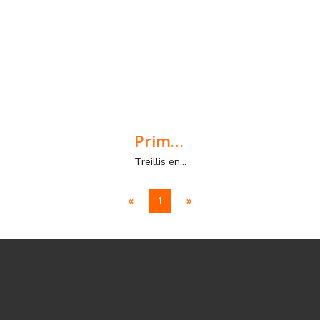
Primenet
Treillis en fibre de verre pour diverses applications dans la construction
«
1
»