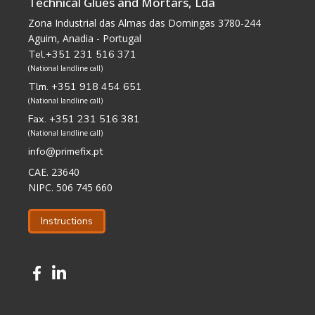
Technical Glues and Mortars, Lda
Zona Industrial das Almas das Domingas 3780-244
Aguim, Anadia - Portugal
Tel.+351 231 516 371
(National landline call)
Tlm. +351 918 454 651
(National landline call)
Fax. +351 231 516 381
(National landline call)
info@primefix.pt
CAE. 23640
NIPC. 506 745 660
Instructions