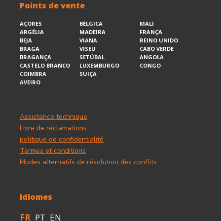
Points de vente
AÇORES
BÉLGICA
MALI
ARGÉLIA
MADEIRA
FRANÇA
BEJA
VIANA
REINO UNIDO
BRAGA
VISEU
CABO VERDE
BRAGANÇA
SETÚBAL
ANGOLA
CASTELO BRANCO
LUXEMBURGO
CONGO
COIMBRA
SUIÇA
AVEIRO
Assistance technique
Livre de réclamations
politique de confidentialité
Termes et conditions
Modes alternatifs de résolution des conflits
idiomes
FR
PT
EN