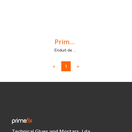
PrimeSkin
Enduit de finition en couche mince pour intérieurs et extérieurs. application manuelle.
«
1
»
Technical Glues and Mortars, Lda