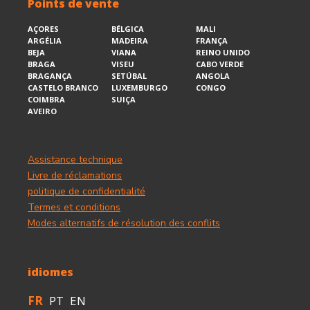
Points de vente
AÇORES
BÉLGICA
MALI
ARGÉLIA
MADEIRA
FRANÇA
BEJA
VIANA
REINO UNIDO
BRAGA
VISEU
CABO VERDE
BRAGANÇA
SETÚBAL
ANGOLA
CASTELO BRANCO
LUXEMBURGO
CONGO
COIMBRA
SUIÇA
AVEIRO
Assistance technique
Livre de réclamations
politique de confidentialité
Termes et conditions
Modes alternatifs de résolution des conflits
idiomes
FR
PT
EN