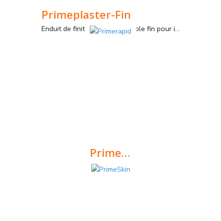
Primeplaster-Fin
Enduit de finition à texture sable fin pour intérieurs et extérieurs. Application manuelle et projetée.
Primerapid
Mortier d'ancrage pour réparations et fixations rapides, en intérieur et en extérieur