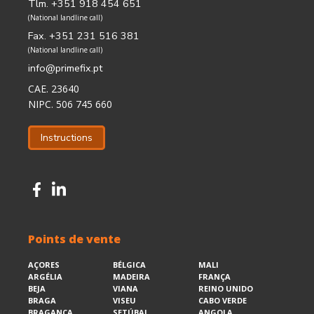
Tlm. +351 918 454 651
(National landline call)
Fax. +351 231 516 381
(National landline call)
info@primefix.pt
CAE. 23640
NIPC. 506 745 660
Instructions
Points de vente
AÇORES
BÉLGICA
MALI
ARGÉLIA
MADEIRA
FRANÇA
BEJA
VIANA
REINO UNIDO
BRAGA
VISEU
CABO VERDE
BRAGANÇA
SETÚBAL
ANGOLA