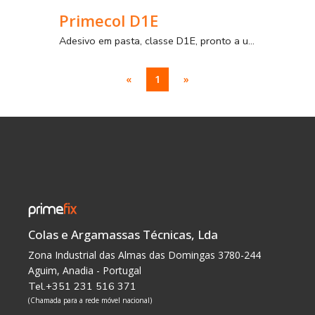
Primecol D1E
Adesivo em pasta, classe D1E, pronto a utilizar, para a colagem de cerâmica até médio formato, com e sem absorção, em paredes interiores
«
1
»
Colas e Argamassas Técnicas, Lda
Zona Industrial das Almas das Domingas 3780-244
Aguim, Anadia - Portugal
Tel.+351 231 516 371
(Chamada para a rede móvel nacional)