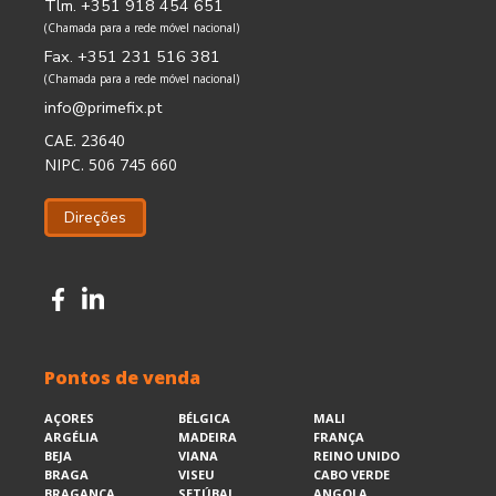
Tlm. +351 918 454 651
(Chamada para a rede móvel nacional)
Fax. +351 231 516 381
(Chamada para a rede móvel nacional)
info@primefix.pt
CAE. 23640
NIPC. 506 745 660
Direções
Pontos de venda
AÇORES
BÉLGICA
MALI
ARGÉLIA
MADEIRA
FRANÇA
BEJA
VIANA
REINO UNIDO
BRAGA
VISEU
CABO VERDE
BRAGANÇA
SETÚBAL
ANGOLA