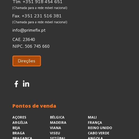
Tlm. +351 918 454 651
(Chamada para a rede móvel nacional)
Fax. +351 231 516 381
(Chamada para a rede móvel nacional)
info@primefix.pt
CAE. 23640
NIPC. 506 745 660
Direções
Pontos de venda
AÇORES
BÉLGICA
MALI
ARGÉLIA
MADEIRA
FRANÇA
BEJA
VIANA
REINO UNIDO
BRAGA
VISEU
CABO VERDE
BRAGANÇA
SETÚBAL
ANGOLA