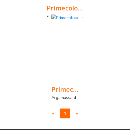
Primecolour-Slim
Argamassa de betumação de juntas de 0 a 2mm com textura lisa, para interior e exterior.
Primecolour
Argamassa de Betumação de Juntas de 2 a 10 mm com textura lisa para interior e exterior.
«
1
»