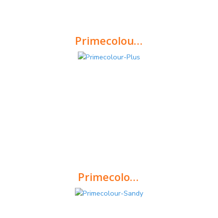
Primecolour-Happy
Argamassa de betumação de juntas de 2 a 10mm com textura lisa, para interiores – cores vivas.
Primecolour-Plus
Argamassa de betumação de juntas de 2 a 10mm, indicado para piscinas, casas de banho públicas, cozinhas industriais.