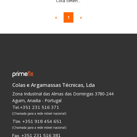
Cola cimentícia para a colagem de cerâmica até médio/grande formato, com e sem absorção, aplicável em ambientes interiores e exteriores. Especial para piscinas.
«
1
»
Colas e Argamassas Técnicas, Lda
Zona Industrial das Almas das Domingas 3780-244
Aguim, Anadia - Portugal
Tel.+351 231 516 371
(Chamada para a rede móvel nacional)
Tlm. +351 918 454 651
(Chamada para a rede móvel nacional)
Fax. +351 231 516 381