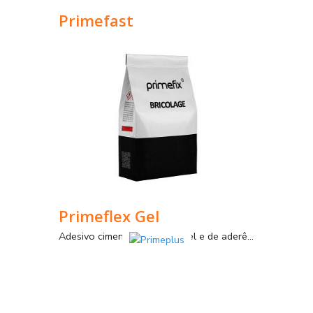
Primefast
Cola cimentícia rápida para a colagem de pavimentos e revestimentos cerâmicos até médio/grande formato, em ambientes interiores e exteriores.
Primeflex Gel
Adesivo cimentício deformável e de aderência extrema, com inovação de efeito gel, para ambientes interiores e exteriores.